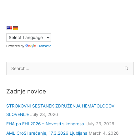
v
poskusnem
obdobju
od
24.2.2021
Powered by
Translate
S
e
a
Zadnje novice
r
c
STROKOVNI SESTANEK ZDRUŽENJA HEMATOLOGOV
h
SLOVENIJE
July 23, 2026
f
EHA po EHI 2026 – Novosti s kongresa
July 23, 2026
o
r
AML CroSI srečanje, 17.3.2026 Ljubljana
March 4, 2026