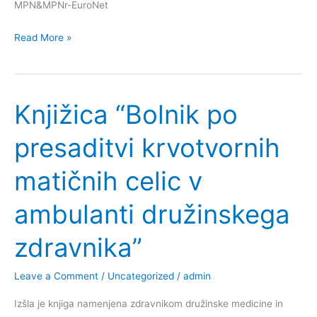
MPN&MPNr-EuroNet
Diagnosis
Read More »
and
therapy
of
Knjižica “Bolnik po
Myeloproliferative
Neoplasms
presaditvi krvotvornih
and
related
matičnih celic v
hereditary
diseases
ambulanti družinskega
zdravnika”
Leave a Comment
/
Uncategorized
/
admin
Izšla je knjiga namenjena zdravnikom družinske medicine in