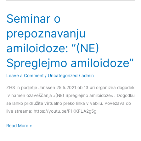
Seminar o
prepoznavanju
amiloidoze: “(NE)
Spreglejmo amiloidoze”
Leave a Comment
/
Uncategorized
/
admin
ZHS in podjetje Janssen 25.5.2021 ob 13 uri organizira dogodek
v namen ozaveščanja »(NE) Spreglejmo amiloidoze« . Dogodku
se lahko pridružite virtualno preko linka v vabilu. Povezava do
live streama: https://youtu.be/F1KKFLA2g5g
Seminar
Read More »
o
prepoznavanju