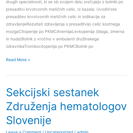
drugih specialnosti, ki se ob svojem delu srečujejo z bolniki po
presaditvi krvotvornih matičnih celic. Iz kazala: UvodVrste
presaditev krvotvornih matičnih celic in indikacije za
zdravljenjeRezultati zdravljenja s presaditvijo celic kostnega
mozgaCitopenije po PKMCAnemijaLevkopenija (blaga, zmerna
in huda)Bolnik z vročino v ambulanti družinskega
zdravnikaTrombocitopenija po PKMCBolnik po
Knjižica
Read More »
“Bolnik
po
presaditvi
Sekcijski sestanek
krvotvornih
matičnih
Združenja hematologov
celic
v
Slovenije
ambulanti
družinskega
Leave a Comment
/
Uncategorized
/
admin