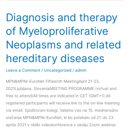
amiloidoze:
Diagnosis and therapy
“(NE)
Spreglejmo
of Myeloproliferative
amiloidoze”
Neoplasms and related
hereditary diseases
Leave a Comment
/
Uncategorized
/
admin
MPN&MPNr-EuroNet Fifteenth MeetingApril 21-23,
2021Ljubljana, SloveniaMEETING PROGRAMME (virtual and
free to attend)All times are indicated in CET (GMT+1).All
registered participants will receive link to the on-line meeting
via email. Spoštovani kolegi, Vabimo vas na 15. mednarodno
srečanje MPN&MPNr-EuroNet, ki bo potekalo od 21. do 23.
aprila 2021 v obliki videokonference v okolju Zoom webinar.