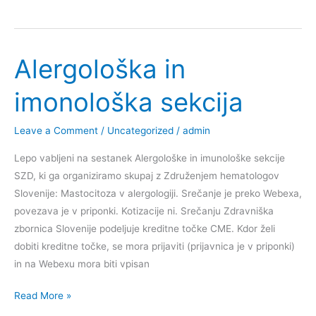
domača
stran
ZHS
Alergološka in
imonološka sekcija
Leave a Comment
/
Uncategorized
/
admin
Lepo vabljeni na sestanek Alergološke in imunološke sekcije
SZD, ki ga organiziramo skupaj z Združenjem hematologov
Slovenije: Mastocitoza v alergologiji. Srečanje je preko Webexa,
povezava je v priponki. Kotizacije ni. Srečanju Zdravniška
zbornica Slovenije podeljuje kreditne točke CME. Kdor želi
dobiti kreditne točke, se mora prijaviti (prijavnica je v priponki)
in na Webexu mora biti vpisan
Alergološka
Read More »
in