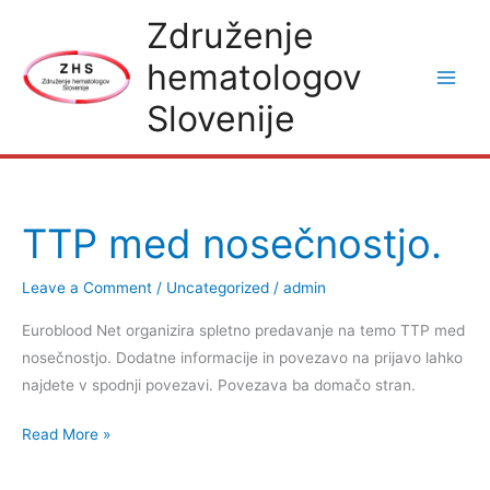
Skip
Združenje
to
hematologov
content
Slovenije
TTP med nosečnostjo.
Leave a Comment
/
Uncategorized
/
admin
Euroblood Net organizira spletno predavanje na temo TTP med
nosečnostjo. Dodatne informacije in povezavo na prijavo lahko
najdete v spodnji povezavi. Povezava ba domačo stran.
TTP
Read More »
med
nosečnostjo.