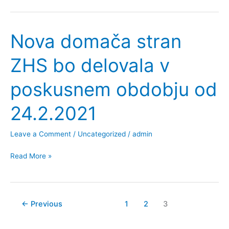
imonološka
sekcija
Nova domača stran
ZHS bo delovala v
poskusnem obdobju od
24.2.2021
Leave a Comment
/
Uncategorized
/
admin
Nova
Read More »
domača
stran
ZHS
←
Previous
1
2
3
bo
delovala