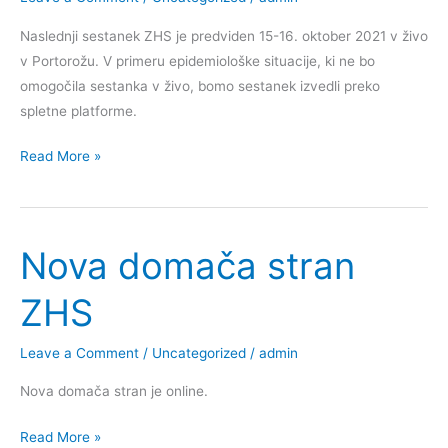
zdravnika”
Naslednji sestanek ZHS je predviden 15-16. oktober 2021 v živo
v Portorožu. V primeru epidemiološke situacije, ki ne bo
omogočila sestanka v živo, bomo sestanek izvedli preko
spletne platforme.
Sekcijski
Read More »
sestanek
Združenja
hematologov
Nova domača stran
Slovenije
ZHS
Leave a Comment
/
Uncategorized
/
admin
Nova domača stran je online.
Nova
Read More »